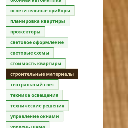
осветительные приборы
планировка квартиры
прожекторы
световое оформление
световые схемы
стоимость квартиры
строительные материалы
театральный свет
техника освещения
технические решения
управление окнами
уровень шума