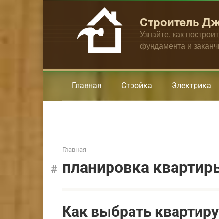
Перейти
к
Строитель Д
контенту
Узнайте, как построи
фундамента и закан
Главная
Стройка
Электрика
Главная
планировка квартир
Как выбрать квартиру