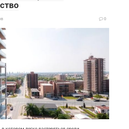
дство
ов
0
 в котором легко растеряться среди