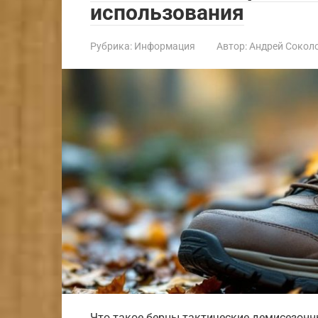
использования
Рубрика:
Информация
Автор:
Андрей Сокол
Что такое берцы тактические демисезонны