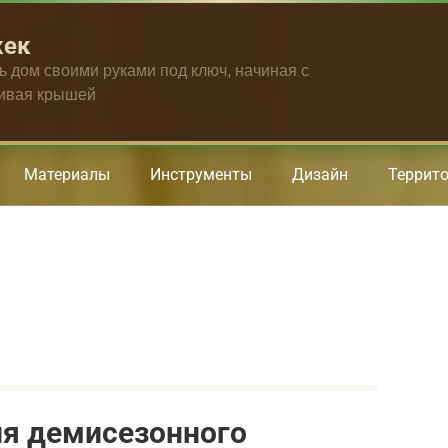
жек
ть дом своими руками под ключ, начиная с
чивая крышей
Материалы
Инструменты
Дизайн
Террит
ля демисезонного