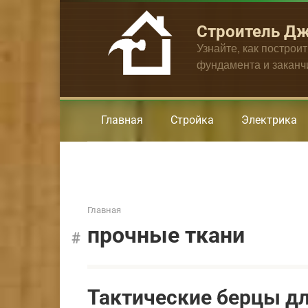
Перейти
к
Строитель Д
контенту
Узнайте, как построи
фундамента и закан
Главная
Стройка
Электрика
Главная
прочные ткани
Тактические берцы д