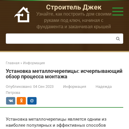
Перейти
Строитель Джек
к
Узнайте, как построить дом своими
контенту
руками под ключ, начиная с
фундамента и заканчивая крышей
Поиск:
Главная
»
Информация
Установка металлочерепицы: исчерпывающий
обзор процесса монтажа
Опубликовано:
04 Сен 2023
Информация
Надежда
Петрова
Установка металлочерепицы является одним из
наиболее популярных и эффективных способов