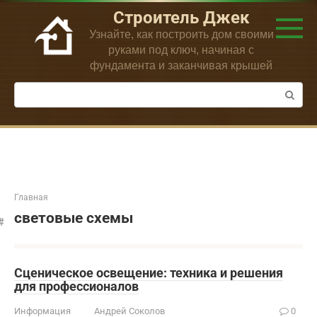
Перейти
Строитель Джек
к
Узнайте, как построить дом своими
контенту
руками под ключ, начиная с
фундамента и заканчивая крышей
Поиск:
Главная
световые схемы
Сценическое освещение: техника и решения
для профессионалов
Информация
Андрей Соколов
0