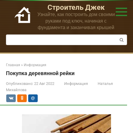
Перейти
Строитель Джек
к
Узнайте, как построить дом своими
контенту
руками под ключ, начиная с
фундамента и заканчивая крышей
Поиск:
Главная
»
Информация
Покупка деревянной рейки
Опубликовано:
22 Авг 2022
Информация
Наталья
Михайлова