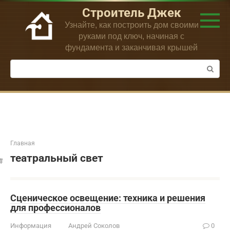
Перейти
Строитель Джек
к
Узнайте, как построить дом своими
контенту
руками под ключ, начиная с
фундамента и заканчивая крышей
Поиск:
Главная
театральный свет
Сценическое освещение: техника и решения
для профессионалов
Информация
Андрей Соколов
0