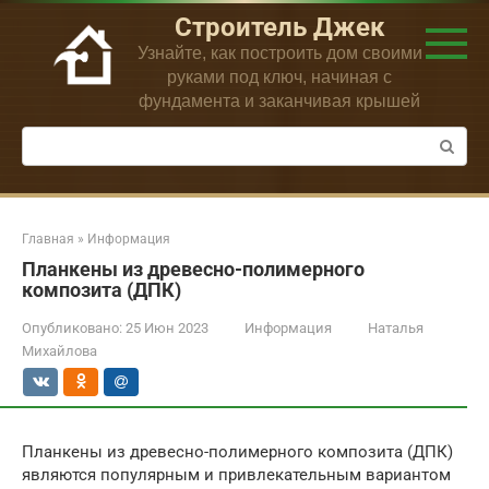
Перейти
Строитель Джек
к
Узнайте, как построить дом своими
контенту
руками под ключ, начиная с
фундамента и заканчивая крышей
Поиск:
Главная
»
Информация
Планкены из древесно-полимерного
композита (ДПК)
Опубликовано:
25 Июн 2023
Информация
Наталья
Михайлова
Планкены из древесно-полимерного композита (ДПК)
являются популярным и привлекательным вариантом