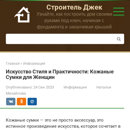
Перейти
Строитель Джек
к
Узнайте, как построить дом своими
контенту
руками под ключ, начиная с
фундамента и заканчивая крышей
Поиск:
Главная
»
Информация
Искусство Стиля и Практичности: Кожаные
Сумки для Женщин
Опубликовано:
24 Сен 2023
Информация
Наталья
Михайлова
Кожаные сумки — это не просто аксессуар, это
истинное произведение искусства, которое сочетает в