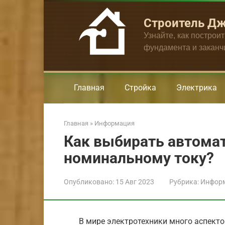
Перейти
к
Строитель Д
контенту
Узнайте, как построи
фундамента и закан
Главная
Стройка
Электрика
Главная
»
Информация
Как выбирать автома
номинальному току?
Опубликовано:
15 Авг 2023
Рубрика:
Инфор
В мире электротехники много аспекто