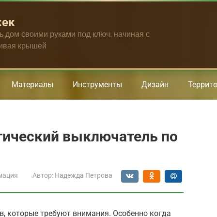
жек
ть дом своими руками под ключ, начиная с
чивая крышей
Материалы
Инструменты
Дизайн
Террит
тический выключатель по
мация
Автор:
Надежда Петрова
в, которые требуют внимания. Особенно когда