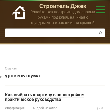
Перейти
Строитель Джек
к
Узнайте, как построить дом своими
контенту
руками под ключ, начиная с
фундамента и заканчивая крышей
Поиск:
Главная
уровень шума
Как выбрать квартиру в новостройке:
практическое руководство
Информация
Андрей Соколов
0