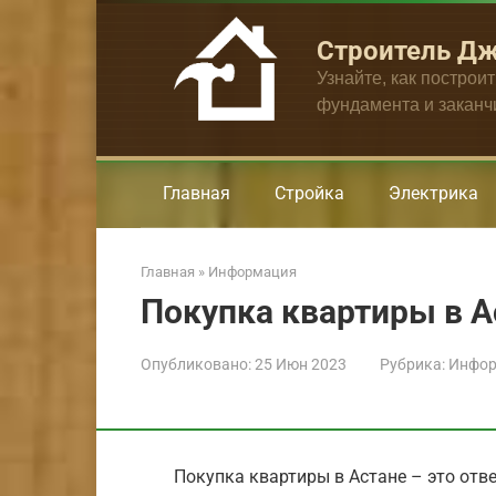
Перейти
к
Строитель Д
контенту
Узнайте, как построи
фундамента и закан
Главная
Стройка
Электрика
Главная
»
Информация
Покупка квартиры в А
Опубликовано:
25 Июн 2023
Рубрика:
Инфор
Покупка квартиры в Астане – это отве