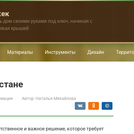
жек
ть дом своими руками под ключ, начиная с
чивая крышей
Материалы
Инструменты
Дизайн
Террит
стане
мация
Автор:
Наталья Михайлова
тственное и важное решение, которое требует