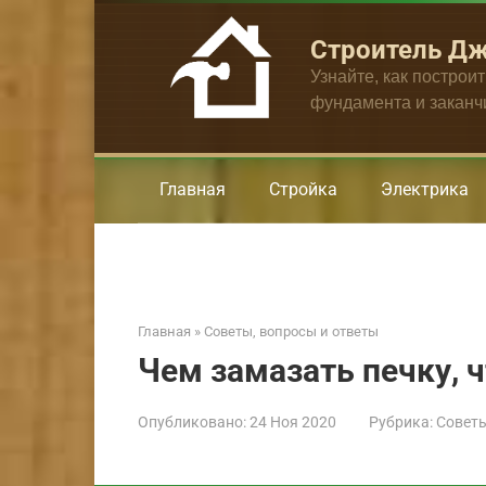
Перейти
к
Строитель Д
контенту
Узнайте, как построи
фундамента и закан
Главная
Стройка
Электрика
Главная
»
Советы, вопросы и ответы
Чем замазать печку, 
Опубликовано:
24 Ноя 2020
Рубрика:
Советы