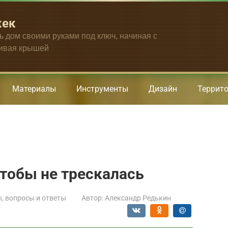
жек
ть дом своими руками под ключ, начиная с
чивая крышей
Материалы
Инструменты
Дизайн
Террит
чтобы не трескалась
, вопросы и ответы
Автор:
Александр Редькин