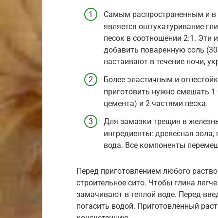
Самым распространенным и в 
является оштукатуривание гли
песок в соотношении 2:1. Эти
добавить поваренную соль (30 
настаивают в течение ночи, у
Более эластичным и огнестойк
приготовить нужно смешать 1 ч
цемента) и 2 частями песка.
Для замазки трещин в железн
ингредиенты: древесная зола,
вода. Все компоненты перемеш
Перед приготовлением любого раство
строительное сито. Чтобы глина легч
замачивают в теплой воде. Перед вве
погасить водой. Приготовленный рас
консистенцию.