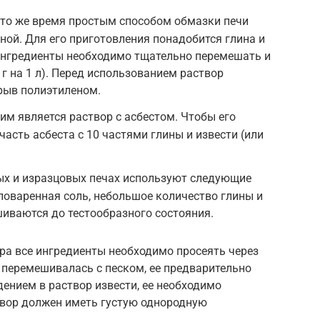
то же время простым способом обмазки печи
ной. Для его приготовления понадобится глина и
 ингредиенты необходимо тщательно перемешать и
г на 1 л). Перед использованием раствор
крыв полиэтиленом.
им является раствор с асбестом. Чтобы его
асть асбеста с 10 частями глины и извести (или
ых и изразцовых печах используют следующие
 поваренная соль, небольшое количество глины и
иваются до тестообразного состояния.
ра все ингредиенты необходимо просеять через
е перемешивалась с песком, ее предварительно
дением в раствор извести, ее необходимо
твор должен иметь густую однородную