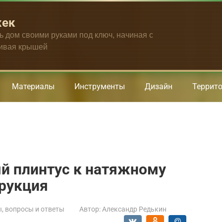
жек
ть дом своими руками под ключ, начиная с
чивая крышей
Материалы
Инструменты
Дизайн
Террит
й плинтус к натяжному
трукция
, вопросы и ответы
Автор:
Александр Редькин