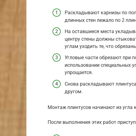
Раскладывают карнизы по пол
длинных стен лежало по 2 плин
На оставшиеся места укладыва
центру стены должны стыковат
углам уходить те, что обрезан
Угловые части обрезают при п
использовании специальных у
упрощается.
Снова раскладывают плинтуса 
другом.
Монтаж плинтусов начинают из угла
После выполнения этих работ приступ