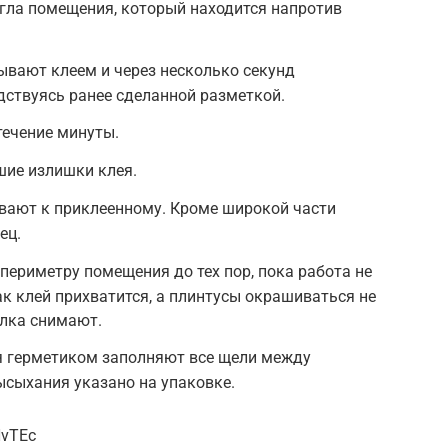
гла помещения, который находится напротив
ывают клеем и через несколько секунд
дствуясь ранее сделанной разметкой.
течение минуты.
ие излишки клея.
ают к приклеенному. Кроме широкой части
ец.
периметру помещения до тех пор, пока работа не
ак клей прихватится, а плинтусы окрашиваться не
олка снимают.
я герметиком заполняют все щели между
ысыхания указано на упаковке.
HvTEc