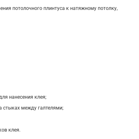
ения потолочного плинтуса к натяжному потолку,
для нанесения клея;
а стыках между галтелями;
ов клея.