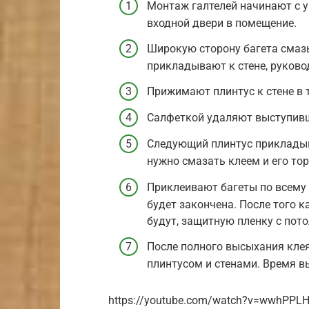
Монтаж галтелей начинают с у
входной двери в помещение.
Широкую сторону багета смаз
прикладывают к стене, руково
Прижимают плинтус к стене в 
Салфеткой удаляют выступивш
Следующий плинтус прикладыв
нужно смазать клеем и его тор
Приклеивают багеты по всему 
будет закончена. После того к
будут, защитную пленку с пот
После полного высыхания кле
плинтусом и стенами. Время в
https://youtube.com/watch?v=wwhPPL