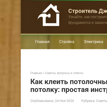
Перейти
к
Строитель Д
контенту
Узнайте, как построи
фундамента и закан
Главная
Стройка
Электрика
Главная
»
Советы, вопросы и ответы
Как клеить потолочны
потолку: простая инс
Опубликовано:
24 Ноя 2020
Рубрика:
Советы