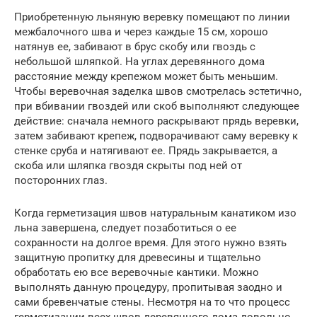
Приобретенную льняную веревку помещают по линии
межбалочного шва и через каждые 15 см, хорошо
натянув ее, забивают в брус скобу или гвоздь с
небольшой шляпкой. На углах деревянного дома
расстояние между крепежом может быть меньшим.
Чтобы веревочная заделка швов смотрелась эстетично,
при вбивании гвоздей или скоб выполняют следующее
действие: сначала немного раскрывают прядь веревки,
затем забивают крепеж, подворачивают саму веревку к
стенке сруба и натягивают ее. Прядь закрывается, а
скоба или шляпка гвоздя скрыты под ней от
посторонних глаз.
Когда герметизация швов натуральным канатиком изо
льна завершена, следует позаботиться о ее
сохранности на долгое время. Для этого нужно взять
защитную пропитку для древесины и тщательно
обработать ею все веревочные кантики. Можно
выполнять данную процедуру, пропитывая заодно и
сами бревенчатые стены. Несмотря на то что процесс