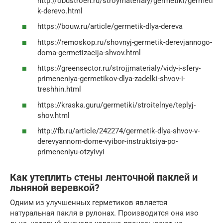
http://obustroen.ru/stroymaterialy/germetiki/germeti
k-derevo.html
https://bouw.ru/article/germetik-dlya-dereva
https://remoskop.ru/shovnyj-germetik-derevjannogo-
doma-germetizacija-shvov.html
https://greensector.ru/strojjmaterialy/vidy-i-sfery-
primeneniya-germetikov-dlya-zadelki-shvov-i-
treshhin.html
https://kraska.guru/germetiki/stroitelnye/teplyj-
shov.html
http://fb.ru/article/242274/germetik-dlya-shvov-v-
derevyannom-dome-vyibor-instruktsiya-po-
primeneniyu-otzyivyi
Как утеплить стены ленточной паклей и
льняной веревкой?
Одним из улучшенных герметиков является
натуральная пакля в рулонах. Производится она изо