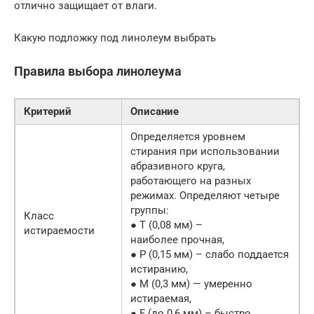
отлично защищает от влаги.
Какую подложку под линолеум выбрать
Правила выбора линолеума
Критерий
Описание
Определяется уровнем
стирания при использовании
абразивного круга,
работающего на разных
режимах. Определяют четыре
группы:
Класс
● Т (0,08 мм) –
истираемости
наиболее прочная,
● Р (0,15 мм) – слабо поддается
истиранию,
● М (0,3 мм) — умеренно
истираемая,
● F (до 0,6 мм) – быстро