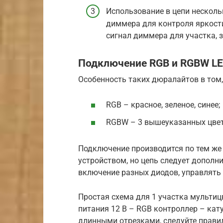
Использование в цепи несколь
диммера для контроля яркости
сигнал диммера для участка, з
Подключение RGB и RGBW L
Особенность таких дюралайтов в том,
RGB – красное, зеленое, синее;
RGBW – 3 вышеуказанных цвет
Подключение производится по тем же
устройством, но цепь следует дополн
включение разных диодов, управлять
Простая схема для 1 участка мультицв
питания 12 В – RGB контроллер – кат
длинными отрезками, следуйте правил