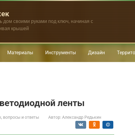
жек
ть дом своими руками под ключ, начиная с
чивая крышей
Материалы
Инструменты
Дизайн
Террит
светодиодной ленты
, вопросы и ответы
Автор:
Александр Редькин