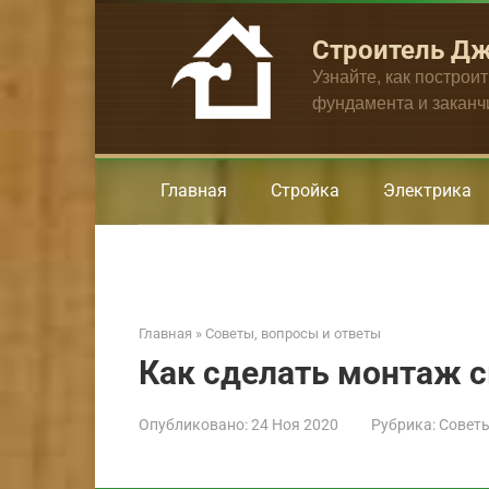
Перейти
к
Строитель Д
контенту
Узнайте, как построи
фундамента и закан
Главная
Стройка
Электрика
Главная
»
Советы, вопросы и ответы
Как сделать монтаж 
Опубликовано:
24 Ноя 2020
Рубрика:
Советы