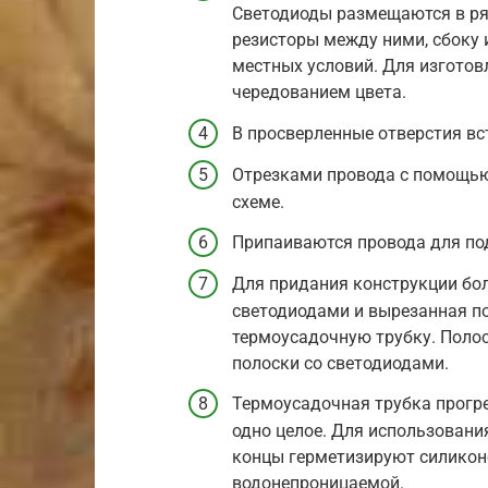
Светодиоды размещаются в ряд
резисторы между ними, сбоку 
местных условий. Для изготов
чередованием цвета.
В просверленные отверстия в
Отрезками провода с помощью
схеме.
Припаиваются провода для по
Для придания конструкции бол
светодиодами и вырезанная п
термоусадочную трубку. Полос
полоски со светодиодами.
Термоусадочная трубка прогре
одно целое. Для использования
концы герметизируют силикон
водонепроницаемой.