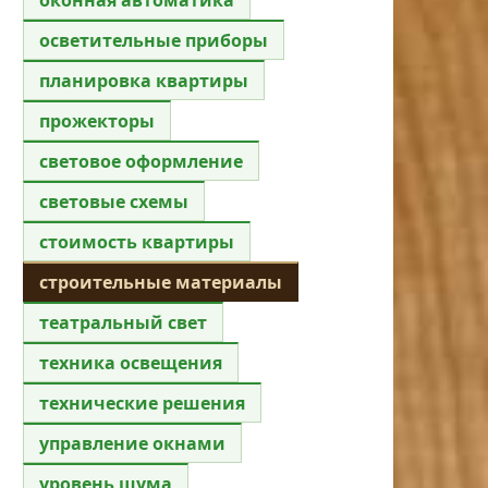
осветительные приборы
планировка квартиры
прожекторы
световое оформление
световые схемы
стоимость квартиры
строительные материалы
театральный свет
техника освещения
технические решения
управление окнами
уровень шума