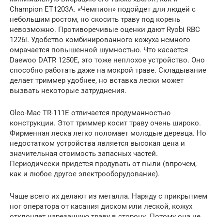
Champion ET1203A. «Чемпион» подойдет для людей с
небольшим ростом, но скосить траву под корень
невозможно. Противоречивые оценки дают Ryobi RBC
1226i. Удобство комбинированного кожуха немного
омрачается повышенной шумностью. Что касается
Daewoo DATR 1250E, это тоже неплохое устройство. Оно
способно работать даже на мокрой траве. Складывание
делает триммер удобнее, но вставка лески может
вызвать некоторые затруднения.
Oleo-Mac TR-111E отличается продуманностью
конструкции. Этот триммер косит траву очень широко.
Фирменная леска легко поломает молодые деревца. Но
недостатком устройства является высокая цена и
значительная стоимость запасных частей.
Периодически придется продувать от пыли (впрочем,
как и любое другое электрооборудование).
Чаще всего их делают из металла. Наряду с прикрытием
ног оператора от касания диском или леской, кожух
отклоняет нарезанную траву в сторону. Потому она не