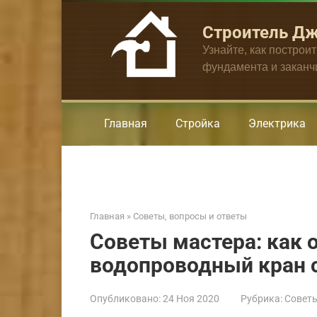
Перейти
к
Строитель Д
контенту
Узнайте, как построи
фундамента и закан
Главная
Стройка
Электрика
Главная
»
Советы, вопросы и ответы
Советы мастера: как 
водопроводный кран 
Опубликовано:
24 Ноя 2020
Рубрика:
Советы