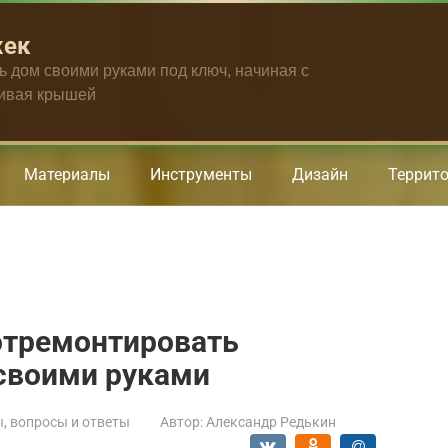
жек
ть дом своими руками под ключ, начиная с
чивая крышей
Материалы
Инструменты
Дизайн
Террит
отремонтировать
своими руками
, вопросы и ответы
Автор:
Александр Редькин