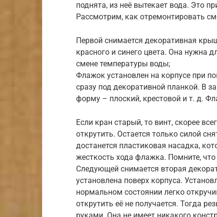
поднята, из неё вытекает вода. Это 
Рассмотрим, как отремонтировать с
Первой снимается декоративная крыш
красного и синего цвета. Она нужна 
смене температуры воды;
Флажок установлен на корпусе при п
сразу под декоративной планкой. В з
форму – плоский, крестовой и т. д. Ф
Если кран старый, то винт, скорее все
открутить. Остается только силой сня
достанется пластиковая насадка, кот
жесткость хода флажка. Помните, что
Следующей снимается вторая декорат
установлена поверх корпуса. Установ
нормальном состоянии легко откручи
открутить её не получается. Тогда р
руками. Она не имеет никакого конст