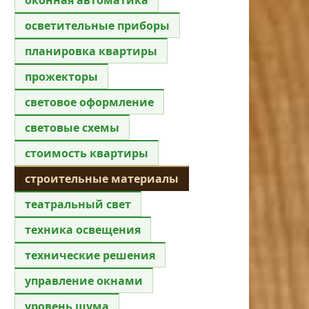
осветительные приборы
планировка квартиры
прожекторы
световое оформление
световые схемы
стоимость квартиры
строительные материалы
театральный свет
техника освещения
технические решения
управление окнами
уровень шума