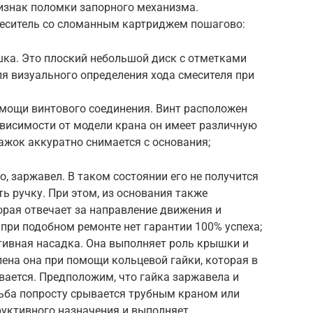
признак поломки запорного механизма.
меситель со сломанным картриджем пошагово:
ка. Это плоский небольшой диск с отметками
для визуального определения хода смесителя при
омощи винтового соединения. Винт расположен
ависимости от модели крана он имеет различную
лажок аккуратно снимается с основания;
го, заржавел. В таком состоянии его не получится
ть ручку. При этом, из основания также
орая отвечает за направление движения и
 при подобном ремонте нет гарантии 100% успеха;
ивная насадка. Она выполняет роль крышки и
лена она при помощи кольцевой гайки, которая в
вается. Предположим, что гайка заржавела и
езьба попросту срывается трубным краном или
руктивного назначения и выполняет,