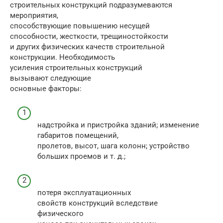
строительных конструкций подразумеваются
меро­приятия,
способствующие повышению несущей
способности, жесткости, трещиностойкости
и других физических качеств строительной
конструк­ции. Необходимость
усиления строительных конструкций
вызывают сле­дующие
основные факторы:
надстройка и пристройка зданий; изменение
габаритов помеще­ний,
пролетов, высот, шага колонн; устройство
больших проемов и т. д.;
потеря эксплуатационных
свойств конструкций вследствие
фи­зического