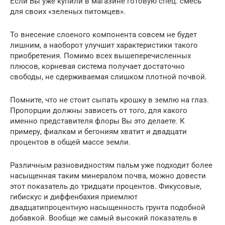
Если Вы уже купили в магазине готовую спец. смесь
для своих «зеленых питомцев».
То внесение слоеного компонента совсем не будет
лишним, а наоборот улучшит характеристики такого
приобретения. Помимо всех вышеперечисленных
плюсов, корневая система получает достаточно
свободы, не сдерживаемая слишком плотной почвой.
Помните, что не стоит сыпать крошку в землю на глаз.
Пропорции должны зависеть от того, для какого
именно представителя флоры Вы это делаете. К
примеру, фиалкам и бегониям хватит и двадцати
процентов в общей массе земли.
Различным разновидностям пальм уже подходит более
насыщенная таким минералом почва, можно довести
этот показатель до тридцати процентов. Фикусовые,
гибискус и диффенбахия приемлют
двадцатипроцентную насыщенность грунта подобной
добавкой. Вообще же самый высокий показатель в