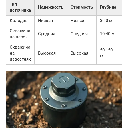
Тип
К
Надежность
Стоимость
Глубина
источника
в
Колодец
Низкая
Низкая
3-10 м
С
Скважина
Средняя
Средняя
10-40 м
С
на песок
Скважина
50-150
на
Высокая
Высокая
В
м
известняк