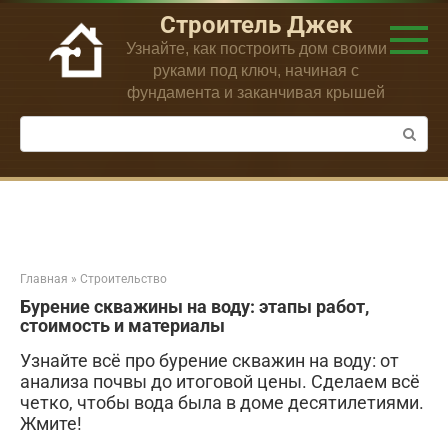
Перейти
Строитель Джек
к
Узнайте, как построить дом своими
контенту
руками под ключ, начиная с
фундамента и заканчивая крышей
Поиск:
Главная
»
Строительство
Бурение скважины на воду: этапы работ,
стоимость и материалы
Узнайте всё про бурение скважин на воду: от
анализа почвы до итоговой цены. Сделаем всё
четко, чтобы вода была в доме десятилетиями.
Жмите!