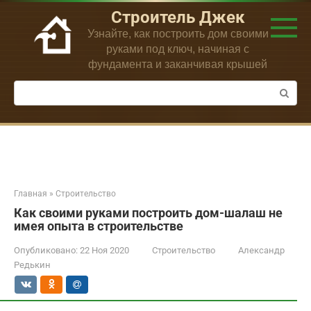
Перейти
Строитель Джек
к
Узнайте, как построить дом своими
контенту
руками под ключ, начиная с
фундамента и заканчивая крышей
Поиск:
Главная
»
Строительство
Как своими руками построить дом-шалаш не
имея опыта в строительстве
Опубликовано:
22 Ноя 2020
Строительство
Александр
Редькин