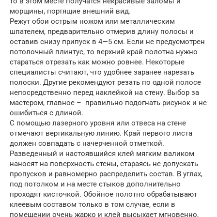
то в этом месте получатся некрасивые заломы и
морщины, портящие внешний вид.
Режут обои острым ножом или металлическим
шпателем, предварительно отмерив длину полосы и
оставив снизу припуск в 4—5 см. Если не предусмотрен
потолочный плинтус, то верхний край полотна нужно
стараться отрезать как можно ровнее. Некоторые
специалисты считают, что удобнее заранее нарезать
полоски. Другие рекомендуют резать по одной полосе
непосредственно перед наклейкой на стену. Выбор за
мастером, главное – правильно подогнать рисунок и не
ошибиться с длиной.
С помощью лазерного уровня или отвеса на стене
отмечают вертикальную линию. Край первого листа
должен совпадать с начерченной отметкой.
Разведенный и настоявшийся клей мягким валиком
наносят на поверхность стены, стараясь не допускать
пропусков и равномерно распределить состав. В углах,
под потолком и на месте стыков дополнительно
проходят кисточкой. Обойное полотно обрабатывают
клеевым составом только в том случае, если в
помещении очень жарко и клей высыхает мгновенно,