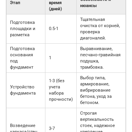
Этап
время
нюансы
(дней)
Тщательная
Подготовка
очистка от корней,
площадки и
0.5-1
проверка
разметка
диагоналей.
Подготовка
Выравнивание,
основания
песчано-гравийная
1
под
подушка,
фундамент
трамбовка.
Выбор типа,
1-3 (без
армирование,
Устройство
учета
вибрирование
фундамента
набора
бетона, уход за
прочности)
бетоном.
Строгая
вертикальность
Возведение
стоек, надежное
3-7
каркаса/стен
крепление,