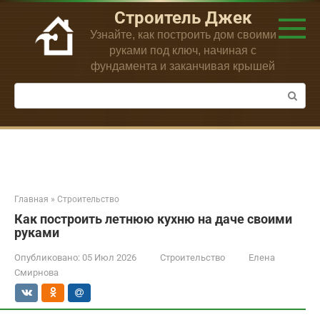
Перейти
Строитель Джек
к
Узнайте, как построить дом своими
контенту
руками под ключ, начиная с
фундамента и заканчивая крышей
Поиск:
Главная
»
Строительство
Как построить летнюю кухню на даче своими
руками
Опубликовано:
05 Июл 2026
Строительство
Елена
Смирнова