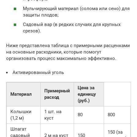
Мульчирующий материал (солома или сено) для
защиты плодов;
Садовый вар (в редких случаях для крупных
срезов).
Ниже представлена таблица с примерными расценками
на основные расходники, которые помогут
организовать процесс максимально эффективно.
Активированный уголь
Цена за
Примерный
Материал
единицу
расход
(руб.)
Колышки
1 шт. на
80
800
(1,2 м)
куст
Шпагат
150 (за
садовый
2 м на куст
150