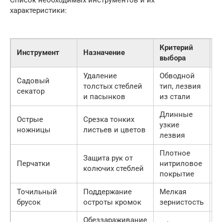
Список необходимых инструментов и их
характеристики:
Критерий
О
Инструмент
Назначение
выбора
Ж
Удаление
Обводной
Садовый
толстых стеблей
тип, лезвия
О
секатор
и пасынков
из стали
Длинные
Острые
Срезка тонких
узкие
Ж
ножницы
листьев и цветов
лезвия
Плотное
Защита рук от
Перчатки
нитриловое
О
колючих стеблей
покрытие
Точильный
Поддержание
Мелкая
Ж
брусок
остроты кромок
зернистость
Обеззараживание