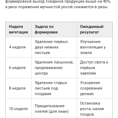
формировкой выход товарной продукции выше на 40%,
а риск поражения мучнистой росой снижается в разы.
Неделя
Задача по
Ожидаемый
вегетации
формировке
результат
Удаление первых
Улучшение
4 неделя
двух нижних
вентиляции у
листьев
земли
Удаление пасынков,
Доступ света к
6 неделя
прореживание
первым
центра
завязям
Удаление старых
Ускорение
8 неделя
листьев под
созревания
плодами
урожая
Остановка
Прищипывание
10 неделя
роста, налив
плетей (для лиан)
плодов