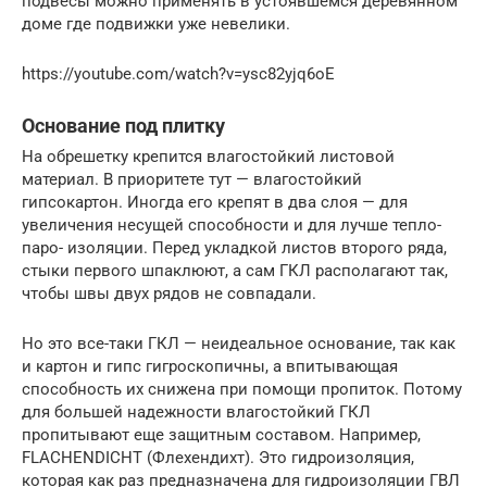
подвесы можно применять в устоявшемся деревянном
доме где подвижки уже невелики.
https://youtube.com/watch?v=ysc82yjq6oE
Основание под плитку
На обрешетку крепится влагостойкий листовой
материал. В приоритете тут — влагостойкий
гипсокартон. Иногда его крепят в два слоя — для
увеличения несущей способности и для лучше тепло-
паро- изоляции. Перед укладкой листов второго ряда,
стыки первого шпаклюют, а сам ГКЛ располагают так,
чтобы швы двух рядов не совпадали.
Но это все-таки ГКЛ — неидеальное основание, так как
и картон и гипс гигроскопичны, а впитывающая
способность их снижена при помощи пропиток. Потому
для большей надежности влагостойкий ГКЛ
пропитывают еще защитным составом. Например,
FLACHENDICHT (Флехендихт). Это гидроизоляция,
которая как раз предназначена для гидроизоляции ГВЛ