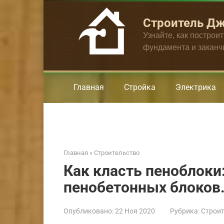
Перейти
к
Строитель Д
контенту
Узнайте, как построи
фундамента и закан
Главная
Стройка
Электрика
Главная
»
Строительство
Как класть пеноблоки
пенобетонных блоков
Опубликовано:
22 Ноя 2020
Рубрика:
Строит