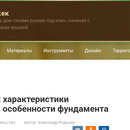
жек
ть дом своими руками под ключ, начиная с
чивая крышей
Материалы
Инструменты
Дизайн
Террит
: характеристики
. особенности фундамента
ельство
Автор:
Александр Редькин