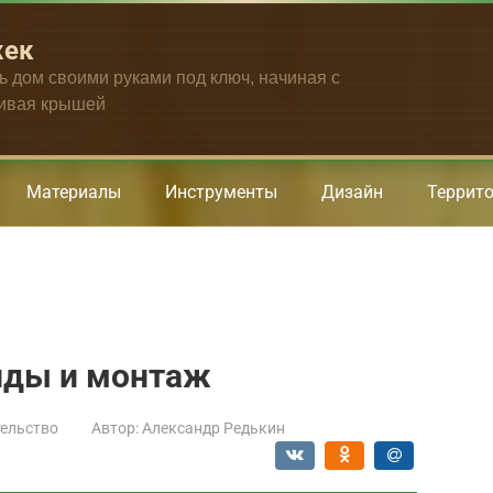
жек
ть дом своими руками под ключ, начиная с
чивая крышей
Материалы
Инструменты
Дизайн
Террит
иды и монтаж
ельство
Автор:
Александр Редькин