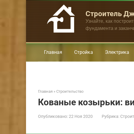
Перейти
к
Строитель Д
контенту
Узнайте, как построи
фундамента и закан
Главная
Стройка
Электрика
Главная
»
Строительство
Кованые козырьки: в
Опубликовано:
22 Ноя 2020
Рубрика:
Строит