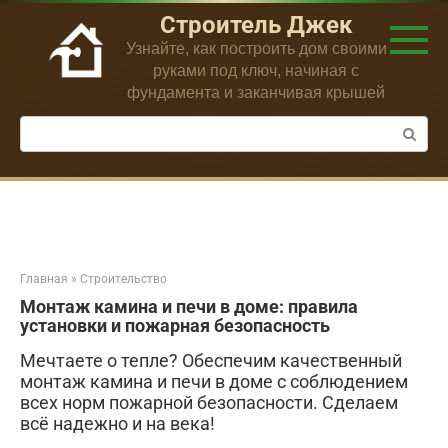
Перейти
Строитель Джек
к
Узнайте, как построить дом своими
контенту
руками под ключ, начиная с
фундамента и заканчивая крышей
Поиск:
Главная
»
Строительство
Монтаж камина и печи в доме: правила
установки и пожарная безопасность
Мечтаете о тепле? Обеспечим качественный
монтаж камина и печи в доме с соблюдением
всех норм пожарной безопасности. Сделаем
всё надежно и на века!