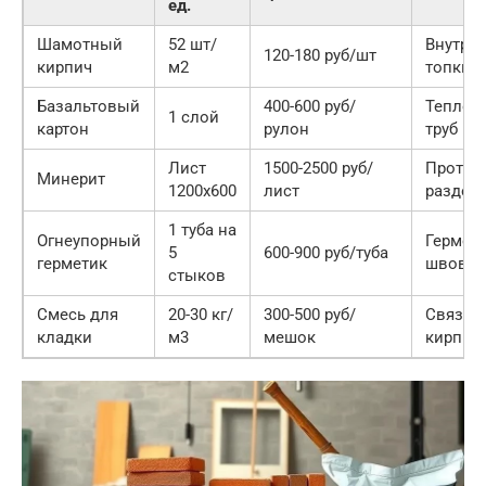
ед.
Шамотный
52 шт/
Внутрен
120-180 руб/шт
кирпич
м2
топки
Базальтовый
400-600 руб/
Теплои
1 слой
картон
рулон
труб
Лист
1500-2500 руб/
Против
Минерит
1200х600
лист
раздел
1 туба на
Огнеупорный
Гермет
5
600-900 руб/туба
герметик
швов
стыков
Смесь для
20-30 кг/
300-500 руб/
Связую
кладки
м3
мешок
кирпич