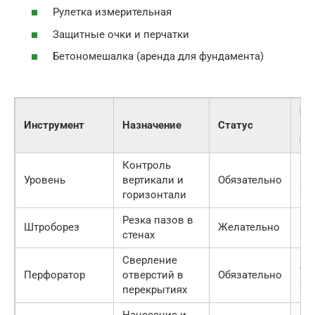
Рулетка измерительная
Защитные очки и перчатки
Бетономешалка (аренда для фундамента)
Це
Инструмент
Назначение
Статус
(а
по
Контроль
100
Уровень
вертикали и
Обязательно
30
горизонтали
Резка пазов в
50
Штроборез
Желательно
стенах
руб
Сверление
400
Перфоратор
отверстий в
Обязательно
80
перекрытиях