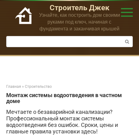
Перейти
Строитель Джек
к
Узнайте, как построить дом своими
контенту
руками под ключ, начиная с
фундамента и заканчивая крышей
Поиск:
Главная
»
Строительство
Монтаж системы водоотведения в частном
доме
Мечтаете о безаварийной канализации?
Профессиональный монтаж системы
водоотведения без ошибок. Сроки, цены и
главные правила установки здесь!