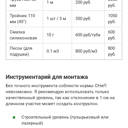
1 м
200 руб.
мм
руб.
Тройник 110
1050
1 шт / 3 м
350 руб.
мм (45°)
руб.
Смазка
600
10 г
600 руб/туба
силиконовая
руб.
Песок (для
800
0.1 м3
800 руб/м3
подушки)
руб.
Инструментарий для монтажа
Без точного инструмента соблюсти нормы СНиП
невозможно. Я рекомендую использовать только
качественный уровень, так как отклонение в 1 см на
длинном участке может создать контруклон.
Строительный уровень (пузырьковый или
лазерный)