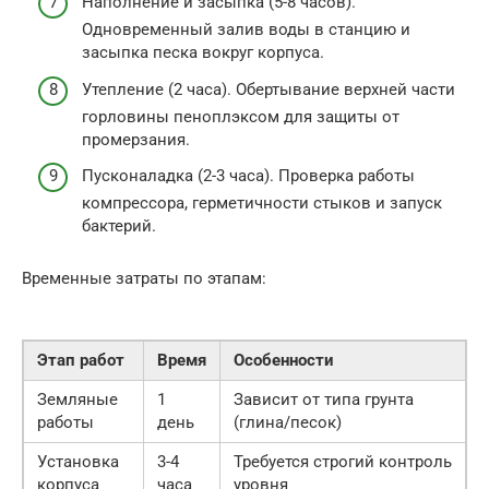
Наполнение и засыпка (5-8 часов).
Одновременный залив воды в станцию и
засыпка песка вокруг корпуса.
Утепление (2 часа). Обертывание верхней части
горловины пеноплэксом для защиты от
промерзания.
Пусконаладка (2-3 часа). Проверка работы
компрессора, герметичности стыков и запуск
бактерий.
Временные затраты по этапам:
Этап работ
Время
Особенности
Земляные
1
Зависит от типа грунта
работы
день
(глина/песок)
Установка
3-4
Требуется строгий контроль
корпуса
часа
уровня