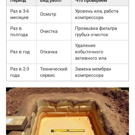
Период
Вид работ
Что проверяем
Раз в 3-6
Уровень ила, работа
Осмотр
месяцев
компрессора
Раз в
Промывка фильтра
Очистка
полгода
грубых очисток
Удаление
Раз в год
Откачка
избыточного
активного ила
Раз в 2-3
Технический
Замена мембран
года
сервис
компрессора