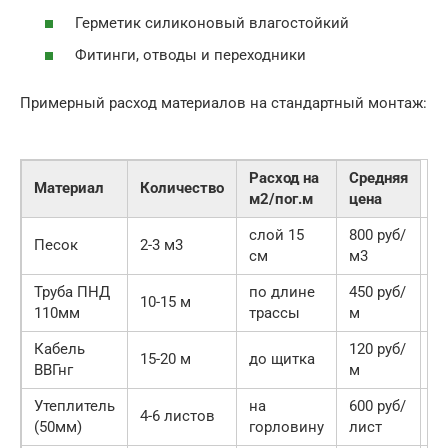
Герметик силиконовый влагостойкий
Фитинги, отводы и переходники
Примерный расход материалов на стандартный монтаж:
Расход на
Средняя
Материал
Количество
м2/пог.м
цена
слой 15
800 руб/
Песок
2-3 м3
2
см
м3
Труба ПНД
по длине
450 руб/
10-15 м
6
110мм
трассы
м
Кабель
120 руб/
15-20 м
до щитка
2
ВВГнг
м
Утеплитель
на
600 руб/
4-6 листов
3
(50мм)
горловину
лист