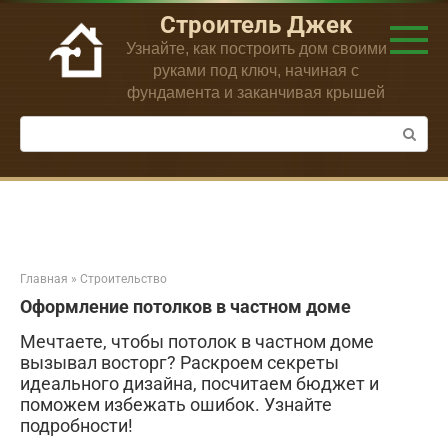
Перейти
Строитель Джек
к
Узнайте, как построить дом своими
контенту
руками под ключ, начиная с
фундамента и заканчивая крышей
Поиск:
Главная
»
Строительство
Оформление потолков в частном доме
Мечтаете, чтобы потолок в частном доме
вызывал восторг? Раскроем секреты
идеального дизайна, посчитаем бюджет и
поможем избежать ошибок. Узнайте
подробности!