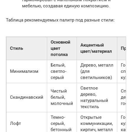
мебелью, создавая единую композицию.
Таблица рекомендуемых палитр под разные стили:
Основной
Акцентный
Стиль
цвет
Прим
цвет/материал
потолка
Белый,
Дерево, металл
Гости
Минимализм
светло-
(для
спал
серый
светильников)
кухн
Светлое
Чистый
Спал
дерево,
Скандинавский
белый,
детск
натуральный
молочный
гост
текстиль
Темно-
Открытые
Гости
Лофт
серый,
коммуникации,
кухня
бетонный
кирпич, металл
каби