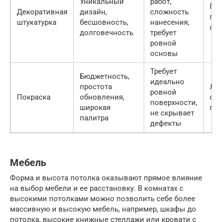
Уникальный
работ,
Гос
Декоративная
дизайн,
сложность
при
штукатурка
бесшовность,
нанесения,
ст
долговечность
требует
ровной
основы
Требует
Бюджетность,
идеально
простота
Лю
ровной
Покраска
обновления,
с 
поверхности,
широкая
по
не скрывает
палитра
дефекты
Мебель
Форма и высота потолка оказывают прямое влияние
на выбор мебели и ее расстановку. В комнатах с
высокими потолками можно позволить себе более
массивную и высокую мебель, например, шкафы до
потолка, высокие книжные стеллажи или кровати с