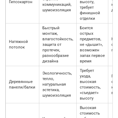
Гипсокартон
высоту,
коммуникаций,
кор
требует
шумоизоляция
дет
финишной
отделки
Быстрый
Боится
монтаж,
острых
влагостойкость,
предметов,
Кух
Натяжной
защита от
не «дышит»,
спа
потолок
протечек,
возможен
гос
разнообразие
запах первое
дизайна
время
Требует
Экологичность,
ухода,
Гос
тепло,
Деревянные
высокая
спа
натуральная
панели/балки
стоимость,
каб
эстетика,
«съедает»
ве
шумоизоляция
высоту
Высокая
стоимость