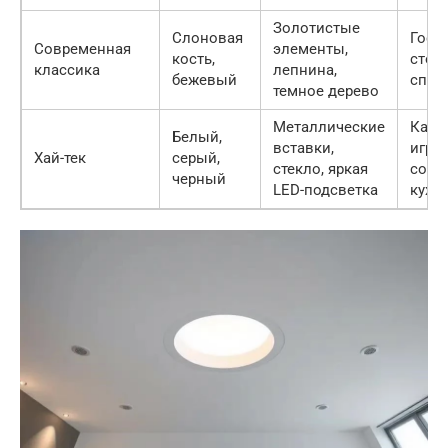
Золотистые
Слоновая
Гости
Современная
элементы,
кость,
стол
классика
лепнина,
бежевый
спал
темное дерево
Металлические
Каби
Белый,
вставки,
игров
Хай-тек
серый,
стекло, яркая
совр
черный
LED-подсветка
кухн