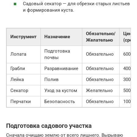
Садовый секатор — для обрезки старых листьев
и формирования куста.
Обязательно/
Цена
Инструмент
Назначение
Желательно
(средн
Подготовка
Лопата
Обязательно
600 ру
почвы
Грабли
Разравнивание
Обязательно
400 ру
Лейка
Полив
Обязательно
300 ру
Секатор
Уход за кустом
Желательно
500 ру
Перчатки
Безопасность
Обязательно
100 ру
Подготовка садового участка
Сначала очищаю землю от всего лишнего. Вырываю