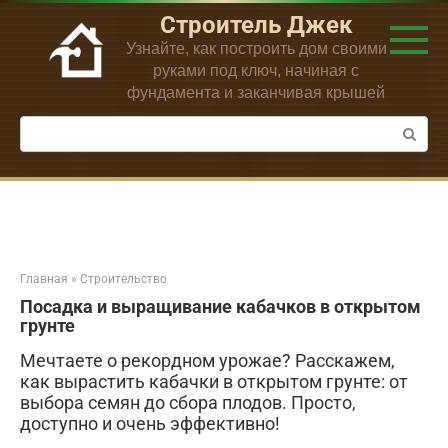
Перейти
Строитель Джек
к
Узнайте, как построить дом своими
контенту
руками под ключ, начиная с
фундамента и заканчивая крышей
Поиск:
Главная
»
Строительство
Посадка и выращивание кабачков в открытом
грунте
Мечтаете о рекордном урожае? Расскажем,
как вырастить кабачки в открытом грунте: от
выбора семян до сбора плодов. Просто,
доступно и очень эффективно!