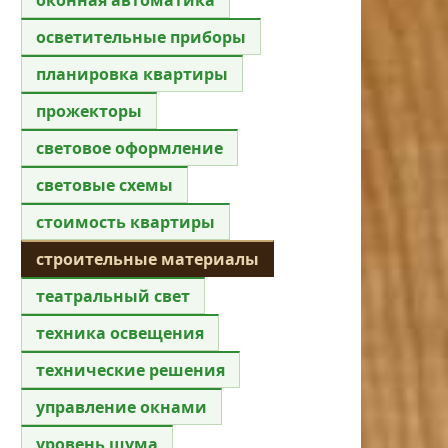
осветительные приборы
планировка квартиры
прожекторы
световое оформление
световые схемы
стоимость квартиры
строительные материалы
театральный свет
техника освещения
технические решения
управление окнами
уровень шума