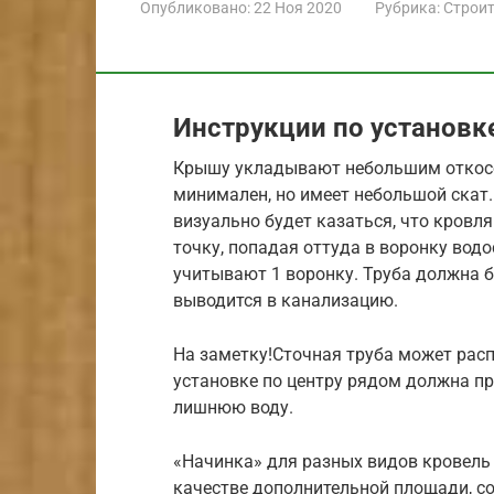
Опубликовано:
22 Ноя 2020
Рубрика:
Строит
Инструкции по установк
Крышу укладывают небольшим откосом
минимален, но имеет небольшой скат. 
визуально будет казаться, что кровл
точку, попадая оттуда в воронку вод
учитывают 1 воронку. Труба должна б
выводится в канализацию.
На заметку!Сточная труба может распо
установке по центру рядом должна п
лишнюю воду.
«Начинка» для разных видов кровель 
качестве дополнительной площади, сос