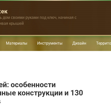
жек
ть дом своими руками под ключ, начиная с
чивая крышей
Материалы
Инструменты
Дизайн
Террит
ей: особенности
ные конструкции и 130
в