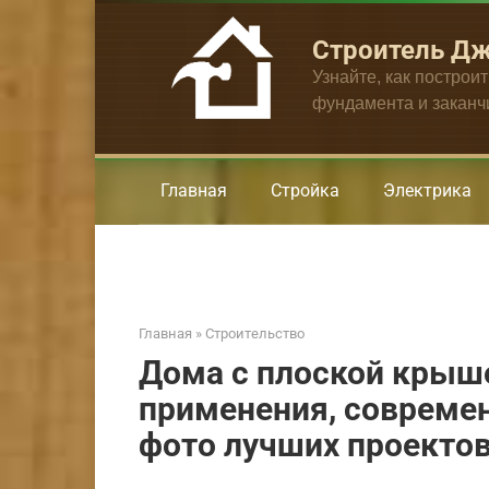
Перейти
к
Строитель Д
контенту
Узнайте, как построи
фундамента и закан
Главная
Стройка
Электрика
Главная
»
Строительство
Дома с плоской крыш
применения, современ
фото лучших проекто