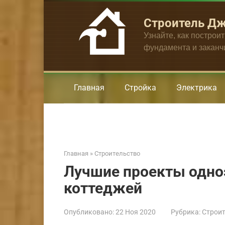
Перейти
к
Строитель Д
контенту
Узнайте, как построи
фундамента и закан
Главная
Стройка
Электрика
Главная
»
Строительство
Лучшие проекты одно
коттеджей
Опубликовано:
22 Ноя 2020
Рубрика:
Строит