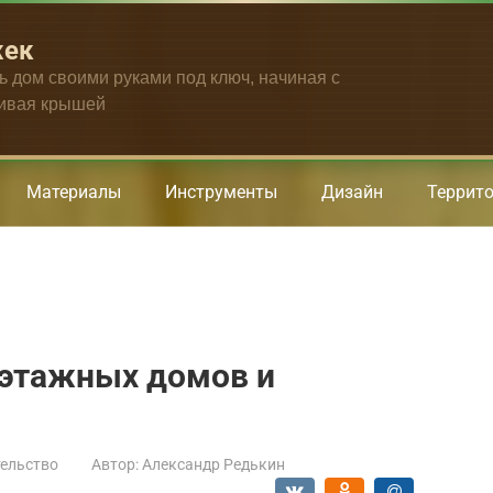
жек
ть дом своими руками под ключ, начиная с
чивая крышей
Материалы
Инструменты
Дизайн
Террит
этажных домов и
ельство
Автор:
Александр Редькин