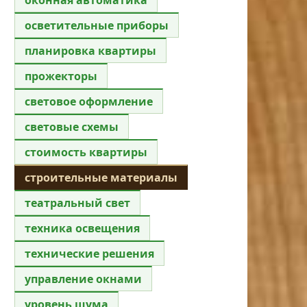
осветительные приборы
планировка квартиры
прожекторы
световое оформление
световые схемы
стоимость квартиры
строительные материалы
театральный свет
техника освещения
технические решения
управление окнами
уровень шума