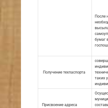
После 
необхо
высыла
самоуп
бумаг 
госпош
соверш
индиви
Получение техпаспорта
технич
таких 
индиви
Осущес
муници
Присвоение адреса
состав