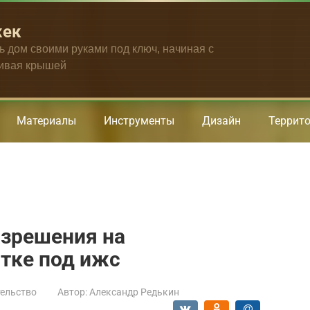
жек
ть дом своими руками под ключ, начиная с
чивая крышей
Материалы
Инструменты
Дизайн
Террит
азрешения на
стке под ижс
ельство
Автор:
Александр Редькин