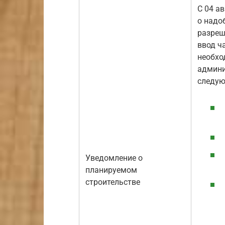
С 04 а
о надо
разреш
ввод ч
необхо
админи
следую
Уведомление о
планируемом
строительстве