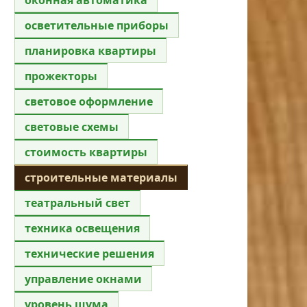
осветительные приборы
планировка квартиры
прожекторы
световое оформление
световые схемы
стоимость квартиры
строительные материалы
театральный свет
техника освещения
технические решения
управление окнами
уровень шума