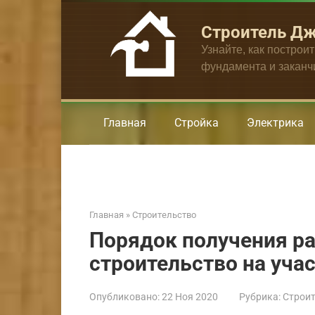
Перейти
к
Строитель Д
контенту
Узнайте, как построи
фундамента и закан
Главная
Стройка
Электрика
Главная
»
Строительство
Порядок получения р
строительство на уча
Опубликовано:
22 Ноя 2020
Рубрика:
Строит