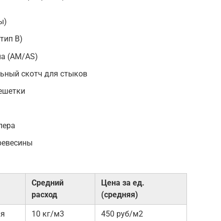
ы)
тип B)
а (AM/AS)
ьный скотч для стыков
решетки
лера
ревесины
Средний
Цена за ед.
расход
(средняя)
ия
10 кг/м3
450 руб/м2