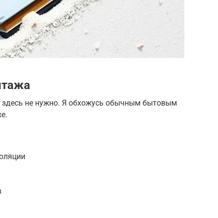
нтажа
 здесь не нужно. Я обхожусь обычным бытовым
е.
золяции
в