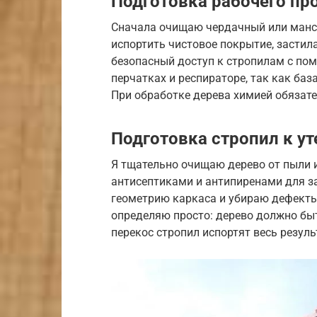
Подготовка рабочего пр
Сначала очищаю чердачный или манса
испортить чистовое покрытие, застил
безопасный доступ к стропилам с по
перчатках и респираторе, так как баз
При обработке дерева химией обязат
Подготовка стропил к у
Я тщательно очищаю дерево от пыли 
антисептиками и антипиренами для за
геометрию каркаса и убираю дефекты
определяю просто: дерево должно быт
перекос стропил испортят весь резуль