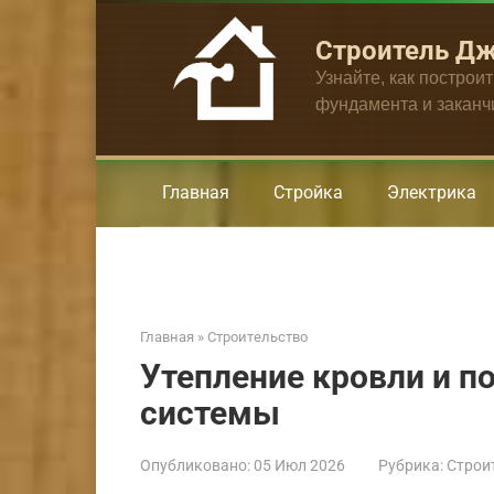
Перейти
к
Строитель Д
контенту
Узнайте, как построи
фундамента и закан
Главная
Стройка
Электрика
Главная
»
Строительство
Утепление кровли и п
системы
Опубликовано:
05 Июл 2026
Рубрика:
Строи