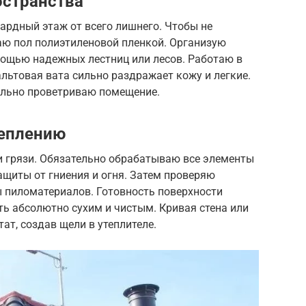
остранства
рдный этаж от всего лишнего. Чтобы не
аю пол полиэтиленовой пленкой. Организую
мощью надежных лестниц или лесов. Работаю в
альтовая вата сильно раздражает кожу и легкие.
ельно проветриваю помещение.
теплению
и грязи. Обязательно обрабатываю все элементы
щиты от гниения и огня. Затем проверяю
 пиломатериалов. Готовность поверхности
ь абсолютно сухим и чистым. Кривая стена или
тат, создав щели в утеплителе.