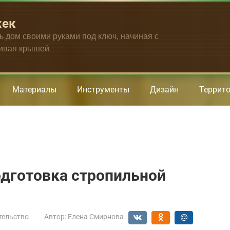
жек
ть дом своими руками под ключ, начиная с
чивая крышей
Материалы
Инструменты
Дизайн
Террит
одготовка стропильной
тельство
Автор:
Елена Смирнова