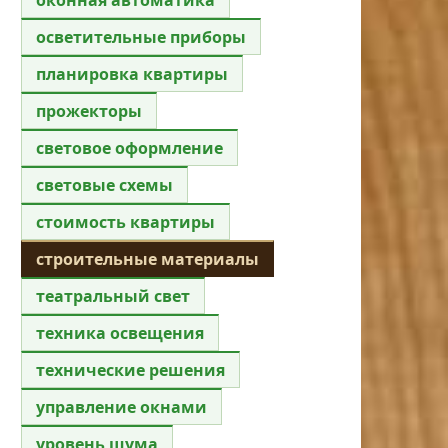
осветительные приборы
планировка квартиры
прожекторы
световое оформление
световые схемы
стоимость квартиры
строительные материалы
театральный свет
техника освещения
технические решения
управление окнами
уровень шума