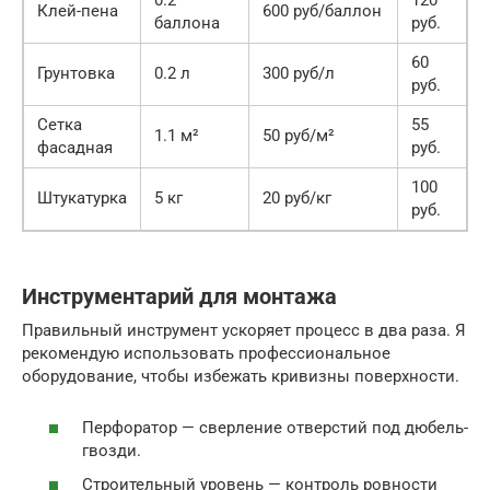
0.2
120
Клей-пена
600 руб/баллон
баллона
руб.
60
Грунтовка
0.2 л
300 руб/л
руб.
Сетка
55
1.1 м²
50 руб/м²
фасадная
руб.
100
Штукатурка
5 кг
20 руб/кг
руб.
Инструментарий для монтажа
Правильный инструмент ускоряет процесс в два раза. Я
рекомендую использовать профессиональное
оборудование, чтобы избежать кривизны поверхности.
Перфоратор — сверление отверстий под дюбель-
гвозди.
Строительный уровень — контроль ровности