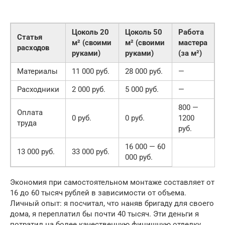
Цоколь 20
Цоколь 50
Работа
Статья
м² (своими
м² (своими
мастера
расходов
руками)
руками)
(за м²)
Материалы
11 000 руб.
28 000 руб.
—
Расходники
2 000 руб.
5 000 руб.
—
800 —
Оплата
0 руб.
0 руб.
1200
труда
руб.
16 000 — 60
13 000 руб.
33 000 руб.
000 руб.
Экономия при самостоятельном монтаже составляет от
16 до 60 тысяч рублей в зависимости от объема.
Личный опыт: я посчитал, что наняв бригаду для своего
дома, я переплатил бы почти 40 тысяч. Эти деньги я
потратил на более качественную финишную отделку.