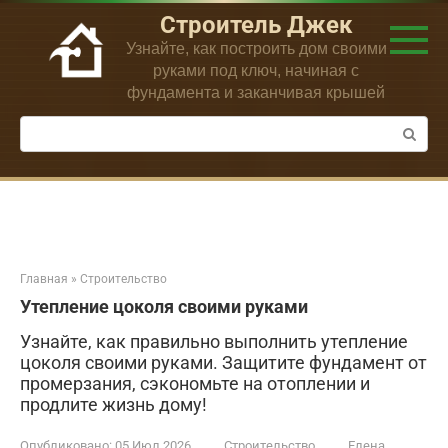
Перейти
Строитель Джек
к
Узнайте, как построить дом своими
контенту
руками под ключ, начиная с
фундамента и заканчивая крышей
Поиск:
Главная
»
Строительство
Утепление цоколя своими руками
Узнайте, как правильно выполнить утепление
цоколя своими руками. Защитите фундамент от
промерзания, сэкономьте на отоплении и
продлите жизнь дому!
Опубликовано:
05 Июл 2026
Строительство
Елена