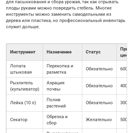
для пасынкования и сбора урожая, так как отрывать
плоды руками можно повредить стебель. Многие
инструменты можно заменить самодельными из
дерева или пластика, но профессиональный инвентарь
служит дольше.
Прим
Инструмент
Назначение
Статус
цена
Лопата
Перекопка и
Обязательно
600 ру
штыковая
разметка
Рыхлитель
Аэрация
Обязательно
400 ру
(культиватор)
почвы
Полив
Лейка (10 л)
Обязательно
300 ру
растений
Обрезка и
Секатор
Желательно
500 ру
сбор