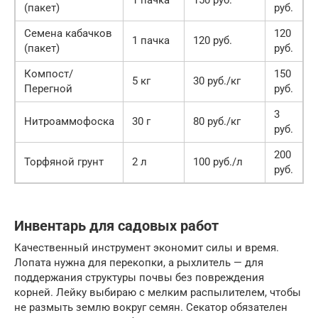
1 пачка
150 руб.
(пакет)
руб.
Семена кабачков
120
1 пачка
120 руб.
(пакет)
руб.
Компост/
150
5 кг
30 руб./кг
Перегной
руб.
3
Нитроаммофоска
30 г
80 руб./кг
руб.
200
Торфяной грунт
2 л
100 руб./л
руб.
Инвентарь для садовых работ
Качественный инструмент экономит силы и время.
Лопата нужна для перекопки, а рыхлитель — для
поддержания структуры почвы без повреждения
корней. Лейку выбираю с мелким распылителем, чтобы
не размыть землю вокруг семян. Секатор обязателен