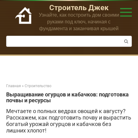
Перейти
Строитель Джек
к
Узнайте, как построить дом своими
контенту
руками под ключ, начиная с
фундамента и заканчивая крышей
Поиск:
Главная
»
Строительство
Выращивание огурцов и кабачков: подготовка
почвы и ресурсы
Мечтаете о полных ведрах овощей к августу?
Расскажем, как подготовить почву и вырастить
богатый урожай огурцов и кабачков без
лишних хлопот!