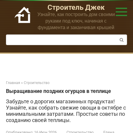
Перейти
Строитель Джек
к
Узнайте, как построить дом своими
контенту
руками под ключ, начиная с
фундамента и заканчивая крышей
Поиск:
Главная
»
Строительство
Выращивание поздних огурцов в теплице
Забудьте о дорогих магазинных продуктах!
Узнайте, как собрать свежие овощи в октябре с
минимальными затратами. Простые советы по
созданию своей теплицы.
Опубликовано:
16 Июн 2026
Строительство
Елена