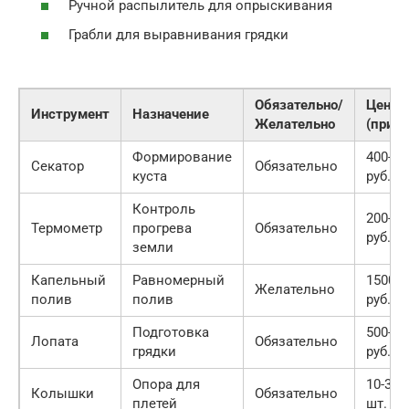
Ручной распылитель для опрыскивания
Грабли для выравнивания грядки
Обязательно/
Цена
Инструмент
Назначение
Желательно
(прим
Формирование
400-80
Секатор
Обязательно
куста
руб.
Контроль
200-40
Термометр
прогрева
Обязательно
руб.
земли
Капельный
Равномерный
1500-3
Желательно
полив
полив
руб.
Подготовка
500-90
Лопата
Обязательно
грядки
руб.
Опора для
10-30 р
Колышки
Обязательно
плетей
шт.