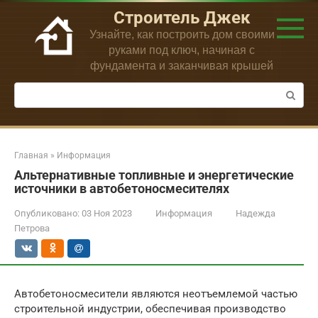
Перейти
Строитель Джек
к
Узнайте, как построить дом своими
контенту
руками под ключ, начиная с
фундамента и заканчивая крышей
Поиск:
Главная
»
Информация
Альтернативные топливные и энергетические
источники в автобетоносмесителях
Опубликовано:
03 Ноя 2023
Информация
Надежда
Петрова
Автобетоносмесители являются неотъемлемой частью
строительной индустрии, обеспечивая производство