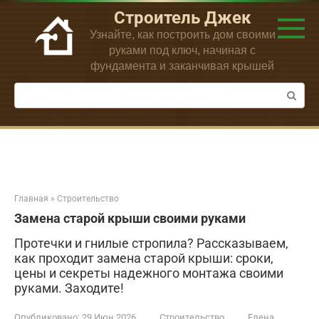
Перейти
Строитель Джек
к
Узнайте, как построить дом своими
контенту
руками под ключ, начиная с
фундамента и заканчивая крышей
Поиск:
Главная
»
Строительство
Замена старой крыши своими руками
Протечки и гнилые стропила? Рассказываем,
как проходит замена старой крыши: сроки,
цены и секреты надежного монтажа своими
руками. Заходите!
Опубликовано:
29 Июн 2026
Строительство
Елена