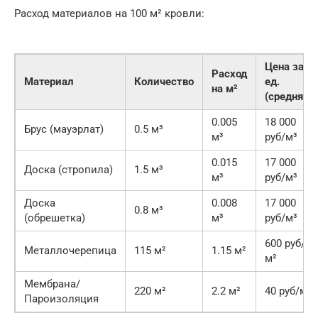
Расход материалов на 100 м² кровли:
Цена за
Расход
Материал
Количество
ед.
на м²
(средняя)
0.005
18 000
Брус (мауэрлат)
0.5 м³
м³
руб/м³
0.015
17 000
Доска (стропила)
1.5 м³
м³
руб/м³
Доска
0.008
17 000
0.8 м³
(обрешетка)
м³
руб/м³
600 руб/
Металлочерепица
115 м²
1.15 м²
м²
Мембрана/
220 м²
2.2 м²
40 руб/м²
Пароизоляция