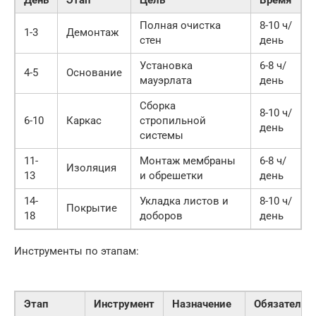
Полная очистка
8-10 ч/
1-3
Демонтаж
стен
день
Установка
6-8 ч/
4-5
Основание
мауэрлата
день
Сборка
8-10 ч/
6-10
Каркас
стропильной
день
системы
11-
Монтаж мембраны
6-8 ч/
Изоляция
13
и обрешетки
день
14-
Укладка листов и
8-10 ч/
Покрытие
18
доборов
день
Инструменты по этапам:
Этап
Инструмент
Назначение
Обязательн