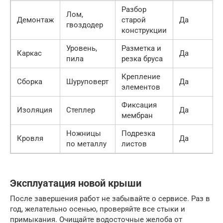
Разбор
Лом,
Демонтаж
старой
Да
гвоздодер
конструкции
Уровень,
Разметка и
Каркас
Да
пила
резка бруса
Крепление
Сборка
Шуруповерт
Да
элементов
Фиксация
Изоляция
Степлер
Да
мембран
Ножницы
Подрезка
Кровля
Да
по металлу
листов
Эксплуатация новой крыши
После завершения работ не забывайте о сервисе. Раз в
год, желательно осенью, проверяйте все стыки и
примыкания. Очищайте водосточные желоба от