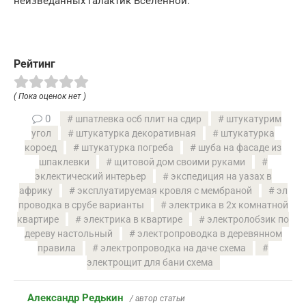
неизведанных галактик Вселенной.
Рейтинг
( Пока оценок нет )
0
шпатлевка осб плит на сдир
штукатурим
угол
штукатурка декоративная
штукатурка
короед
штукатурка погреба
шуба на фасаде из
шпаклевки
щитовой дом своими руками
эклектический интерьер
экспедиция на уазах в
африку
эксплуатируемая кровля с мембраной
эл
проводка в срубе варианты
электрика в 2х комнатной
квартире
электрика в квартире
электролобзик по
дереву настольный
электропроводка в деревянном
правила
электропроводка на даче схема
электрощит для бани схема
Александр Редькин
/ автор статьи