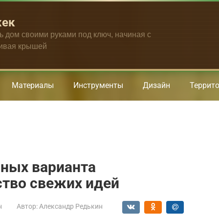
жек
ть дом своими руками под ключ, начиная с
чивая крышей
Материалы
Инструменты
Дизайн
Террит
вных варианта
тво свежих идей
н
Автор:
Александр Редькин