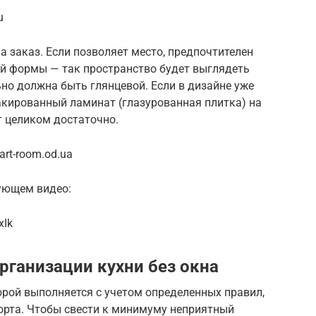
u
 заказ. Если позволяет место, предпочтителен
ной формы — так пространство будет выглядеть
ьно должна быть глянцевой. Если в дизайне уже
акированный ламинат (глазурованная плитка) на
т целиком достаточно.
rt-room.od.ua
дующем видео:
xIk
рганизации кухни без окна
торой выполняется с учетом определенных правил,
орта. Чтобы свести к минимуму неприятный