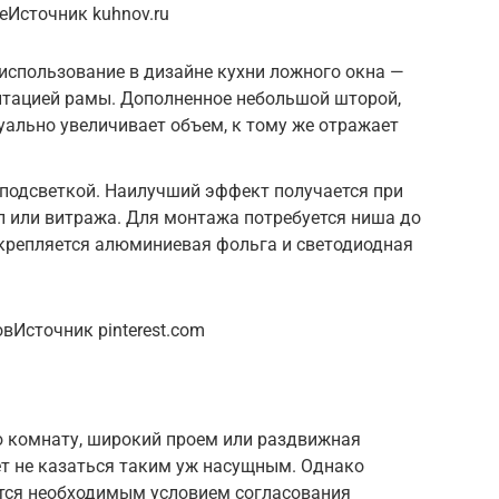
еИсточник kuhnov.ru
использование в дизайне кухни ложного окна —
итацией рамы. Дополненное небольшой шторой,
зуально увеличивает объем, к тому же отражает
 подсветкой. Наилучший эффект получается при
л или витража. Для монтажа потребуется ниша до
закрепляется алюминиевая фольга и светодиодная
вИсточник pinterest.com
ю комнату, широкий проем или раздвижная
ет не казаться таким уж насущным. Однако
тся необходимым условием согласования