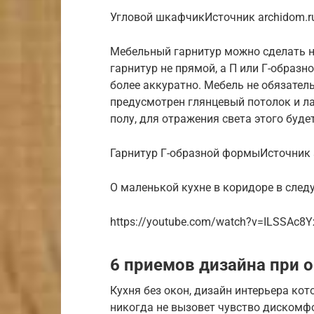
Угловой шкафчикИсточник archidom.r
Мебельный гарнитур можно сделать на
гарнитур не прямой, а П или Г-образ
более аккуратно. Мебель не обязател
предусмотрен глянцевый потолок и л
полу, для отражения света этого буде
Гарнитур Г-образной формыИсточник a
О маленькой кухне в коридоре в сле
https://youtube.com/watch?v=ILSSAc8Y
6 приемов дизайна при о
Кухня без окон, дизайн интерьера ко
никогда не вызовет чувство дискомф