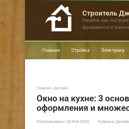
Перейти
к
Строитель Д
контенту
Узнайте, как построи
фундамента и закан
Главная
Стройка
Электрика
Главная
»
Дизайн
Окно на кухне: 3 осно
оформления и множес
Опубликовано:
24 Ноя 2020
Рубрика:
Дизай