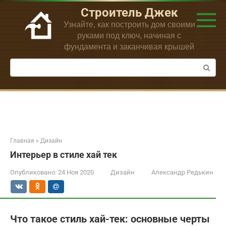
Перейти
Строитель Джек
к
Узнайте, как построить дом своими
контенту
руками под ключ, начиная с
фундамента и заканчивая крышей
Поиск:
Главная
»
Дизайн
Интерьер в стиле хай тек
Опубликовано:
24 Ноя 2020
Дизайн
Александр Редькин
Что такое стиль хай-тек: основные черты