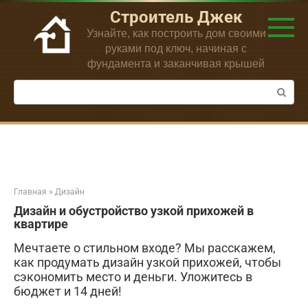
Перейти
Строитель Джек
к
Узнайте, как построить дом своими
контенту
руками под ключ, начиная с
фундамента и заканчивая крышей
Поиск:
Главная
»
Дизайн
Дизайн и обустройство узкой прихожей в
квартире
Мечтаете о стильном входе? Мы расскажем,
как продумать дизайн узкой прихожей, чтобы
сэкономить место и деньги. Уложитесь в
бюджет и 14 дней!