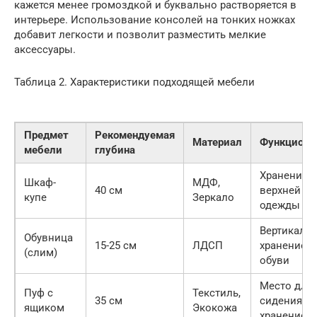
кажется менее громоздкой и буквально растворяется в
интерьере. Использование консолей на тонких ножках
добавит легкости и позволит разместить мелкие
аксессуары.
Таблица 2. Характеристики подходящей мебели
Предмет
Рекомендуемая
Материал
Функциона
мебели
глубина
Хранение
Шкаф-
МДФ,
40 см
верхней
купе
Зеркало
одежды
Вертикаль
Обувница
15-25 см
ЛДСП
хранение
(слим)
обуви
Место для
Пуф с
Текстиль,
35 см
сидения +
ящиком
Экокожа
хранение