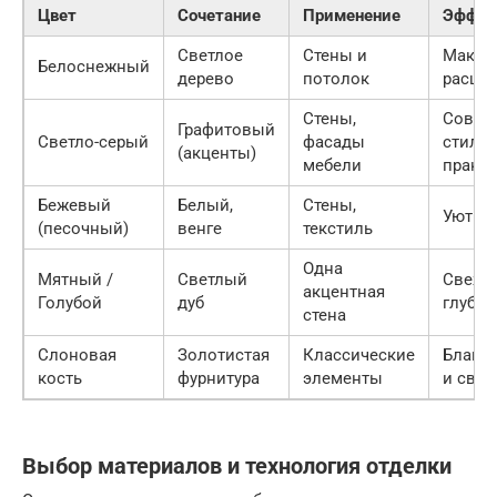
Цвет
Сочетание
Применение
Эффек
Светлое
Стены и
Макси
Белоснежный
дерево
потолок
расши
Стены,
Совре
Графитовый
Светло-серый
фасады
стиль,
(акценты)
мебели
практи
Бежевый
Белый,
Стены,
Уют и 
(песочный)
венге
текстиль
Одна
Мятный /
Светлый
Свеже
акцентная
Голубой
дуб
глубин
стена
Слоновая
Золотистая
Классические
Благо
кость
фурнитура
элементы
и свет
Выбор материалов и технология отделки