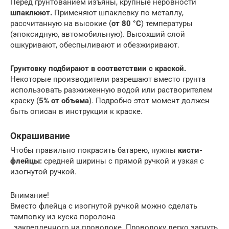
Перед грунтованием изъяны, крупные неровности
шпаклюют.
Применяют шпаклевку по металлу,
рассчитанную на высокие (
от 80 °С
) температуры
(эпоксидную, автомобильную). Высохший слой
ошкуривают, обеспыливают и обезжиривают.
Грунтовку подбирают в соответствии с краской.
Некоторые производители разрешают вместо грунта
использовать разжиженную водой или растворителем
краску (
5% от объема
). Подробно этот момент должен
быть описан в инструкции к краске.
Окрашивание
Чтобы правильно покрасить батарею, нужны
кисти-
флейцы:
средней ширины с прямой ручкой и узкая с
изогнутой ручкой.
Внимание!
Вместо флейца с изогнутой ручкой можно сделать
тамповку из куска поролона
, закрепленного на проволоке. Проволоку легко загнуть