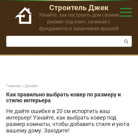
Перейти
Строитель Джек
к
Узнайте, как построить дом своими
контенту
руками под ключ, начиная с
фундамента и заканчивая крышей
Поиск:
Главная
»
Дизайн
Как правильно выбрать ковер по размеру и
стилю интерьера
Не дайте ошибке в 20 см испортить ваш
интерьер! Узнайте, как выбрать ковер под
размер комнаты, чтобы добавить стиля и уюта
вашему дому. Заходите!