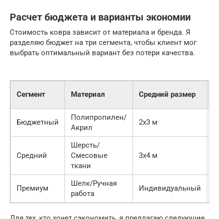
Расчет бюджета и варианты экономии
Стоимость ковра зависит от материала и бренда. Я
разделяю бюджет на три сегмента, чтобы клиент мог
выбрать оптимальный вариант без потери качества.
П
Сегмент
Материал
Средний размер
ц
Полипропилен/
5
Бюджетный
2х3 м
Акрил
0
Шерсть/
2
Средний
Смесовые
3х4 м
0
ткани
Шелк/Ручная
о
Премиум
Индивидуальный
работа
р
Для тех, кто хочет сэкономить, я предлагаю следующие