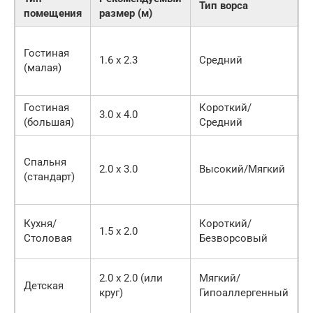
Тип ворса
помещения
размер (м)
р
П
Гостиная
п
1.6 х 2.3
Средний
(малая)
н
д
Гостиная
Короткий/
В
3.0 х 4.0
(большая)
Средний
н
П
Спальня
к
2.0 х 3.0
Высокий/Мягкий
(стандарт)
(
б
П
Кухня/
Короткий/
1.5 х 2.0
о
Столовая
Безворсовый
с
В
2.0 х 2.0 (или
Мягкий/
Детская
и
круг)
Гипоаллергенный
з