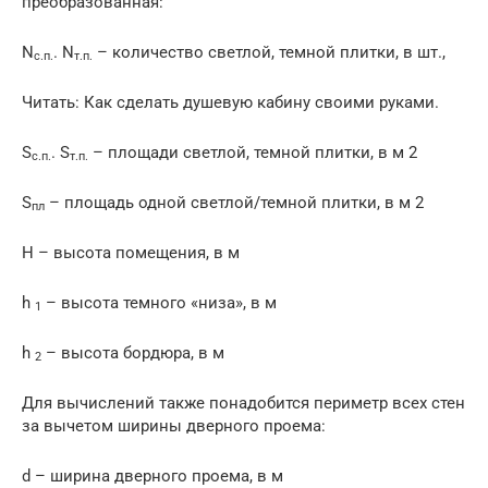
преобразованная:
N
. N
– количество светлой, темной плитки, в шт.,
с.п.
т.п.
Читать: Как сделать душевую кабину своими руками.
S
. S
– площади светлой, темной плитки, в м 2
с.п.
т.п.
S
– площадь одной светлой/темной плитки, в м 2
пл
H – высота помещения, в м
h
– высота темного «низа», в м
1
h
– высота бордюра, в м
2
Для вычислений также понадобится периметр всех стен
за вычетом ширины дверного проема:
d – ширина дверного проема, в м