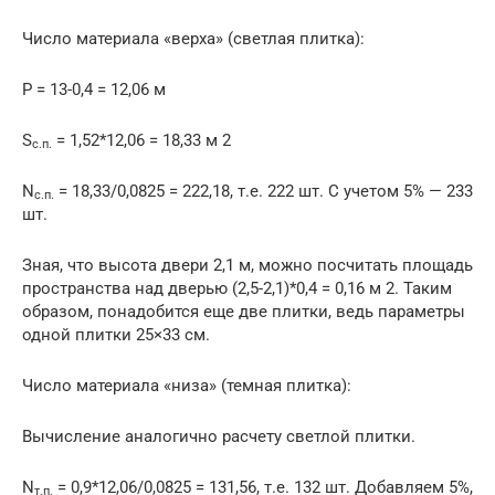
Число материала «верха» (светлая плитка):
Р = 13-0,4 = 12,06 м
S
= 1,52*12,06 = 18,33 м 2
с.п.
N
= 18,33/0,0825 = 222,18, т.е. 222 шт. С учетом 5% — 233
с.п.
шт.
Зная, что высота двери 2,1 м, можно посчитать площадь
пространства над дверью (2,5-2,1)*0,4 = 0,16 м 2. Таким
образом, понадобится еще две плитки, ведь параметры
одной плитки 25×33 см.
Число материала «низа» (темная плитка):
Вычисление аналогично расчету светлой плитки.
N
= 0,9*12,06/0,0825 = 131,56, т.е. 132 шт. Добавляем 5%,
т.п.