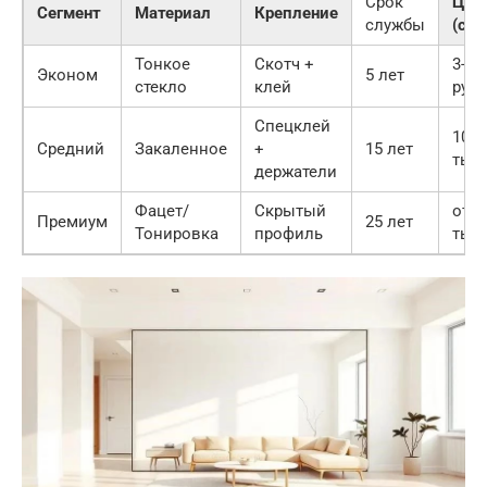
Срок
Цен
Сегмент
Материал
Крепление
службы
(сре
Тонкое
Скотч +
3-7 
Эконом
5 лет
стекло
клей
руб
Спецклей
10-2
Средний
Закаленное
+
15 лет
тыс.
держатели
Фацет/
Скрытый
от 5
Премиум
25 лет
Тонировка
профиль
тыс.